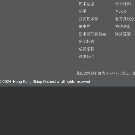
艺术总监
音乐计劃
乐手
音乐会
驻团艺术家
教育及观众
董事局
协作演出
艺术顾問委员会
海外巡演
乐团标志
成员招募
联络我们
最佳浏览解析度为1024x768以上，建议使用
©2024 Hong Kong String Orchestra all rights reserved